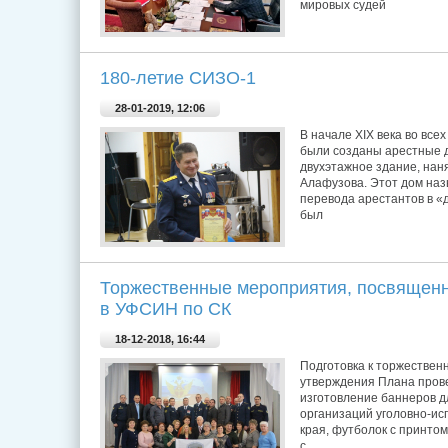
мировых судей
180-летие СИЗО-1
28-01-2019, 12:06
В начале XIX века во все
были созданы арестные д
двухэтажное здание, наня
Алафузова. Этот дом наз
перевода арестантов в «д
был
Торжественные мероприятия, посвящен
в УФСИН по СК
18-12-2018, 16:44
Подготовка к торжествен
утверждения Плана прове
изготовление баннеров д
организаций уголовно-ис
края, футболок с принтом
с