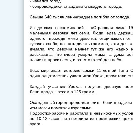
- начался голод
- сопровождался слайдами блокадного города.
Свыше 640 тысяч ленинградцев погибли от голода.
Из детских воспоминаний : «Страшная зима 19
маленькая девочка лет семи. Люди, едва держащ
единого, проходя мимо девочки, отщипывают от 
кусочек хлеба, по пять-десять граммов, хотя для к
думали, что девочка начнет тут же его жадно е
рассказала, что вчера умерла мама, а дома ост
плачет и просит есть, и вот этот хлеб для неё».
Весь мир знает историю семьи 11-летней Тани С
одиннадцатилетних участников Урока, прочитали ст
Каждый участник Урока.. получил дневную нор
Ленинграда – весом в 125 грамм.
Осажденный город продолжал жить. Ленинградские ш
чем могли помогали взрослым:
Подростки-рабочие работали в невыносимых услов
по 10-12 часов не выходили из промерзших цехов
врага.