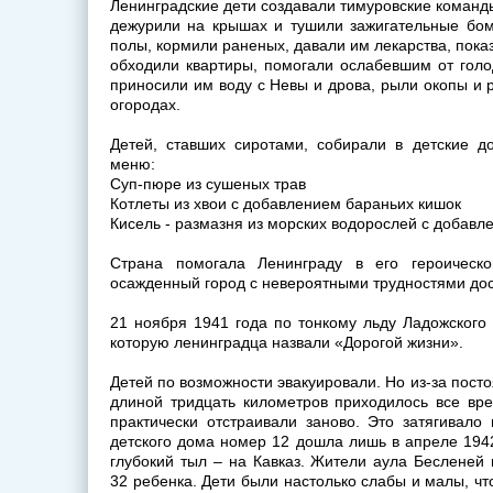
Ленинградские дети создавали тимуровские команд
дежурили на крышах и тушили зажигательные бом
полы, кормили раненых, давали им лекарства, пока
обходили квартиры, помогали ослабевшим от голо
приносили им воду с Невы и дрова, рыли окопы и 
огородах.
Детей, ставших сиротами, собирали в детские д
меню:
Суп-пюре из сушеных трав
Котлеты из хвои с добавлением бараньих кишок
Кисель - размазня из морских водорослей с добавл
Страна помогала Ленинграду в его героическ
осажденный город с невероятными трудностями дос
21 ноября 1941 года по тонкому льду Ладожского 
которую ленинградца назвали «Дорогой жизни».
Детей по возможности эвакуировали. Но из-за пост
длиной тридцать километров приходилось все вре
практически отстраивали заново. Это затягивало
детского дома номер 12 дошла лишь в апреле 194
глубокий тыл – на Кавказ. Жители аула Бесленей
32 ребенка. Дети были настолько слабы и малы, чт