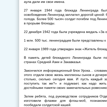
аула дали им свои имена.
27 января 1944 года блокада Ленинграда был
освобождение Ленинград заплатил дорогой ценой: 6
голода. Более 500 тысяч солдат погибли под Ленин
в прорыве блокады.
22 декабря 1942 года была учреждена медаль «За 
1 млн. 500 тыс. ленинградцев были представлены к 
22 января 1989 года утвержден знак «Житель блока
В память детей блокадного Ленинграда были по
странах Средней Азии и Закавказья.
Закончился информационный блок Урока… словами
этого отдали свою жизнь миллионы сынов и дочерей
столько, сколько сегодня вам. И пусть каждый 
поступить так же?» и подумает, как надо жить
достойными памяти своих замечательных ровеснико
Затем ребята, под руководством сотрудников Отд
изготовили флажки для флэш-моб, познаком
пообедали солдатской кашей.