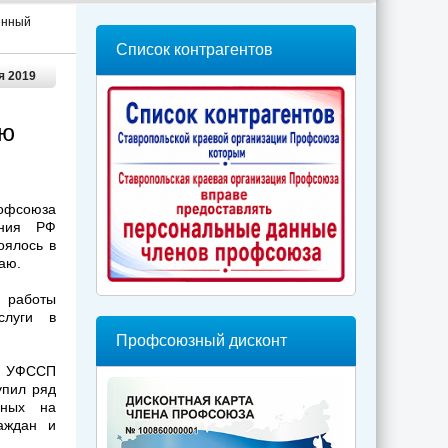
енный
Список контрагентов
я 2019
ую
рофсоюза
ания РФ
оялось в
аю.
 работы
слуги в
Профсоюзный дисконт
ри УФССП
упил ряд
нных на
аждан и