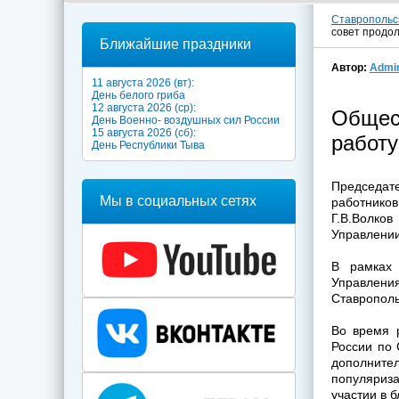
Ставропольс
совет продо
Ближайшие праздники
Автор:
Admi
11 августа 2026 (вт):
День белого гриба
12 августа 2026 (ср):
Общес
День Военно- воздушных сил России
15 августа 2026 (сб):
работу
День Республики Тыва
Председат
Мы в социальных сетях
работнико
Г.В.Волков
Управлении
В рамках 
Управлен
Ставрополь
Во время 
России по 
дополнит
популяриз
участии в 