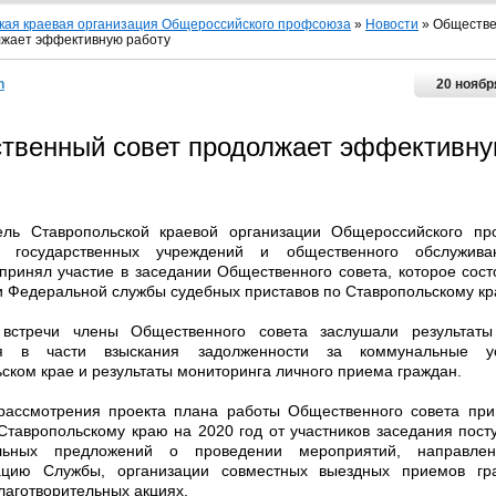
кая краевая организация Общероссийского профсоюза
»
Новости
» Обществ
лжает эффективную работу
n
20 ноябр
твенный совет продолжает эффективн
ель Ставропольской краевой организации Общероссийского п
в государственных учреждений и общественного обслужив
 принял участие в заседании Общественного совета, которое сост
 Федеральной службы судебных приставов по Ставропольскому кр
встречи члены Общественного совета заслушали результаты
ия в части взыскания задолженности за коммунальные у
ском крае и результаты мониторинга личного приема граждан.
рассмотрения проекта плана работы Общественного совета п
Ставропольскому краю на 2020 год от участников заседания пост
ельных предложений о проведении мероприятий, направле
ацию Службы, организации совместных выездных приемов гр
благотворительных акциях.