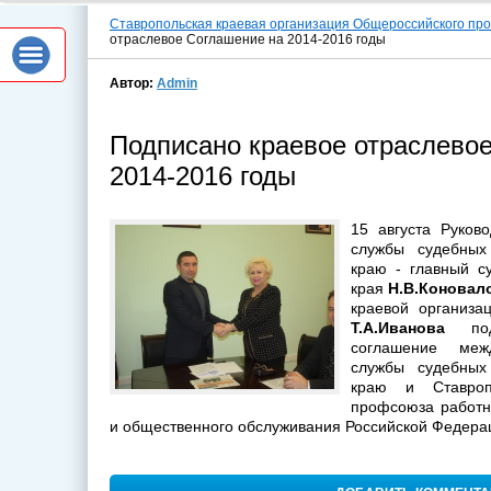
Ставропольская краевая организация Общероссийского пр
отраслевое Соглашение на 2014-2016 годы
Автор:
Admin
Подписано краевое отраслево
2014-2016 годы
15 августа Руков
службы судебных
краю - главный с
края
Н.В.Коновал
краевой организа
Т.А.Иванова
подп
соглашение меж
службы судебных
краю и Ставроп
профсоюза работн
и общественного обслуживания Российской Федерац