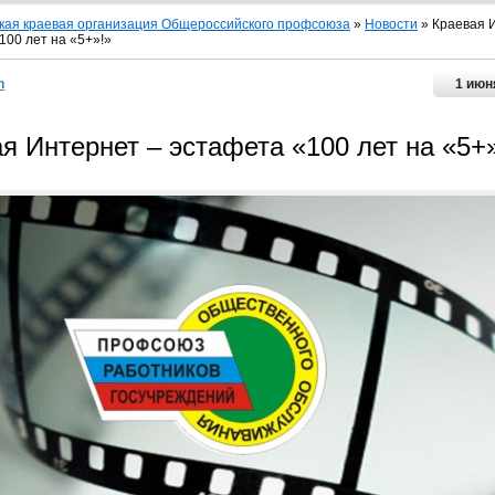
кая краевая организация Общероссийского профсоюза
»
Новости
» Краевая 
100 лет на «5+»!»
n
1 июн
я Интернет – эстафета «100 лет на «5+