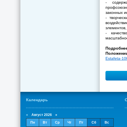
- содерж
профсоюзн
законных и
- творчес
воздейств
элементов,
- качеств
масштабнос
Подробнее
Положении
Estafeta-10
Календарь
О
«
Август 2026 »
Пн
Вт
Ср
Чт
Пт
Сб
Вс