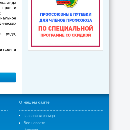
паганда
 прав и
;
ональное
ических
о ряда,
иться в
О нашем сайте
Главная страница
Все новости