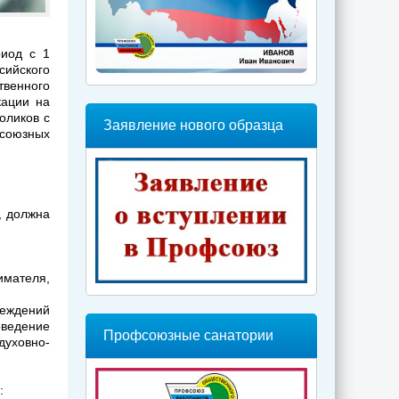
риод с 1
сийского
твенного
кации на
оликов с
Заявление нового образца
союзных
, должна
мателя,
реждений
оведение
Профсоюзные санатории
уховно-
: