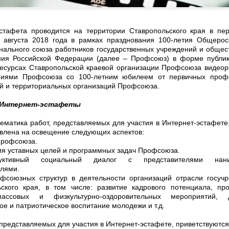
эстафета проводится на территории Ставропольского края в пе
 августа 2018 года в рамках празднования 100-летия Общерос
ального союза работников государственных учреждений и общес
ния Российской Федерации (далее – Профсоюз) в форме публи
есурсах Ставропольской краевой организации Профсоюза видеор
ниями Профсоюза со 100-летним юбилеем от первичных проф
й и территориальных организаций Профсоюза.
 Интернет-эстафеты
ематика работ, представляемых для участия в Интернет-эстафете
влена на освещение следующих аспектов:
Профсоюза.
ия уставных целей и программных задач Профсоюза.
уктивный социальный диалог с представителями нани
лями.
офсоюзных структур в деятельности организаций отрасли госуч
ьского края, в том числе: развитие кадрового потенциала, пр
-массовых и физкультурно-оздоровительных мероприятий, д
ое и патриотическое воспитание молодежи и т.д.
 представляемых для участия в Интернет-эстафете, приветствуются