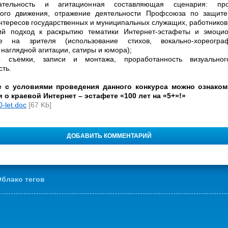
ательность и агитационная составляющая сценария: про
ого движения, отражение деятельности Профсоюза по защите
нтересов государственных и муниципальных служащих, работников
кий подход к раскрытию тематики Интернет-эстафеты и эмоци
ие на зрителя (использование стихов, вокально-хореограф
 наглядной агитации, сатиры и юмора);
о съемки, записи и монтажа, проработанность визуальног
ть.
 с условиями проведения данного конкурса можно ознаком
 о краевой Интернет – эстафете «100 лет на «5+»!»
0-let.doc
[67 Kb]
ДОБАВИТЬ КОММЕНТАРИЙ
блако тегов