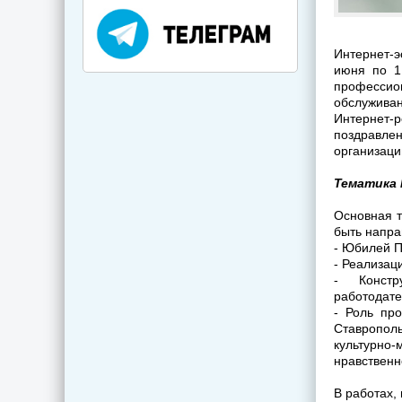
Интернет-
июня по 1
профессион
обслужива
Интернет-р
поздравле
организаци
Тематика
Основная т
быть напра
- Юбилей 
- Реализац
- Констр
работодате
- Роль пр
Ставропол
культурно
нравственн
В работах,